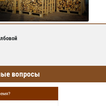
олбовой
емые вопросы
ремя?