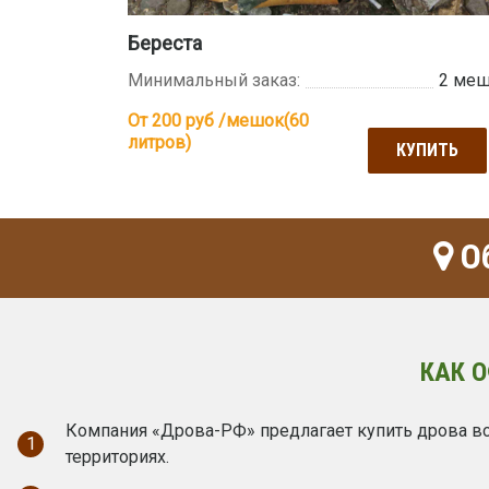
Береста
Минимальный заказ:
2 ме
От 200
руб /мешок(60
литров)
КУПИТЬ
Об
КАК 
Компания «Дрова-РФ» предлагает купить дрова вс
1
территориях.