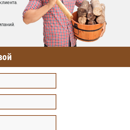
клиента.
мпаний.
вой