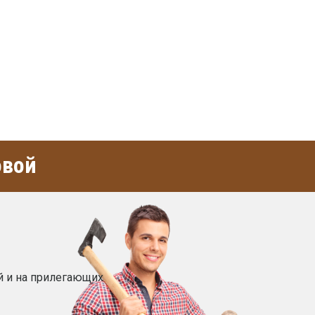
овой
й и на прилегающих