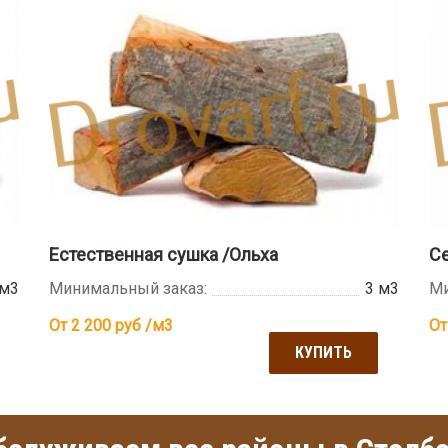
Естественная сушка /Ольха
Се
 м3
Минимальный заказ:
3 м3
Ми
От 2 200
руб /м3
От
КУПИТЬ