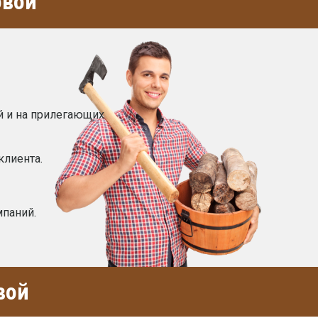
овой
й и на прилегающих
клиента.
мпаний.
вой