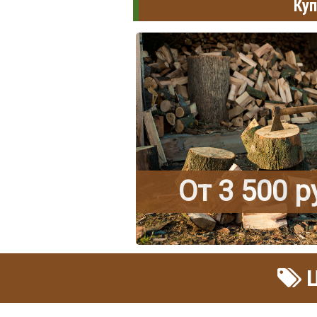
Куп
От 3 500 
Ц